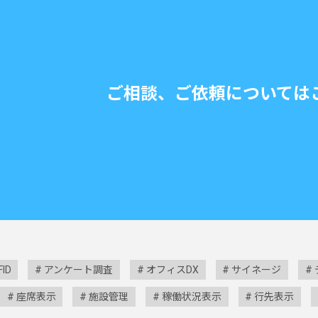
ご相談、ご依頼については
FID
アンケート調査
オフィスDX
サイネージ
座席表示
施設管理
稼働状況表示
行先表示