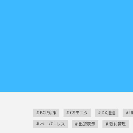
BCP対策
CSモニタ
DX推進
R
ペーパーレス
出退表示
受付管理