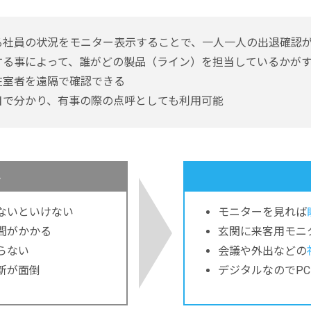
る社員の状況をモニター表示することで、一人一人の出退確認
する事によって、誰がどの製品（ライン）を担当しているかが
在室者を遠隔で確認できる
目で分かり、有事の際の点呼としても利用可能
み
ないといけない
モニターを見れば
間がかかる
玄関に来客用モニ
らない
会議や外出などの
新が面倒
デジタルなのでP