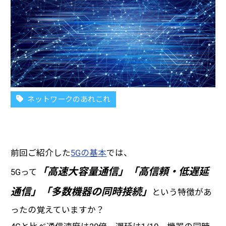
ネットワークのあれこれ
前回ご紹介した
5Gの基本
では、
「高速大容量通信」「高信頼・低遅延
5Gって
通信」「多数機器の同時接続」
という特徴があ
ったの覚えていますか？