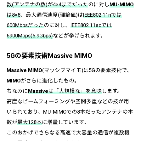
数(アンテナの数)が4×4までだった
のに対し
MU-MIMO
は8×8
、最大通信速度(理論値)は
IEEE802.11nでは
600Mbpsだった
のに対し、
IEEE802.11acでは
6900Mbps(6.9Gbps)
などが挙げられます。
5Gの要素技術Massive MIMO
Massive MIMO
(マッシブマイモ)は5Gの要素技術で、
MIMO
がさらに進化したもの。
ちなみに
Massive
は「大規模な」を意味
します。
高度なビームフォーミングや空間多重などの技が用
いられており、MU-MIMOでの8本だったアンテナの本
数が
最大128本
に増量しています。
このおかげでさらなる高速で大容量の通信が複数機