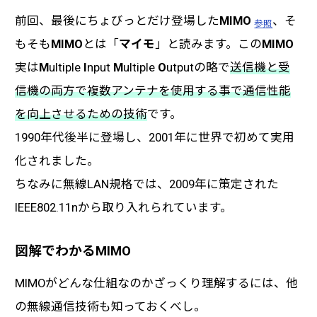
前回、最後にちょびっとだけ登場した
MIMO
、そ
参照
もそも
MIMO
とは「
マイモ
」と読みます。この
MIMO
実は
M
ultiple
I
nput
M
ultiple
O
utputの略で
送信機と受
信機の両方で複数アンテナを使用する事で通信性能
を向上させるための技術
です。
1990年代後半に登場し、2001年に世界で初めて実用
化されました。
ちなみに無線LAN規格では、2009年に策定された
IEEE802.11nから取り入れられています。
図解でわかるMIMO
MIMOがどんな仕組なのかざっくり理解するには、他
の無線通信技術も知っておくべし。