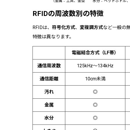
（金属：工具、金型 水分：ペットボトル、
RFIDの周波数別の特徴
RFIDは、
符号化方式
、
変複調方式
など一般の
特徴は異なります。
電磁結合方式（LF帯）
通信周波数
125kHz～134kHz
通信距離
10cm未満
汚れ
◎
金属
◎
水分
◎