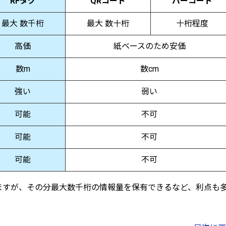
RFタグ
QRコード
バーコード
最大 数千桁
最大 数十桁
十桁程度
高価
紙ベースのため安価
数m
数cm
強い
弱い
可能
不可
可能
不可
可能
不可
ますが、その分最大数千桁の情報量を保有できるなど、利点も