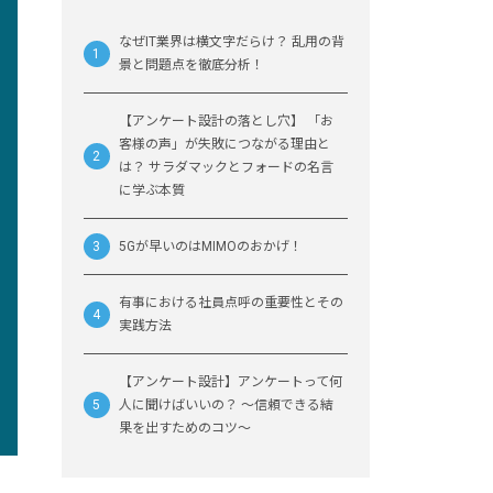
なぜIT業界は横文字だらけ？ 乱用の背
景と問題点を徹底分析！
【アンケート設計の落とし穴】 「お
客様の声」が失敗につながる理由と
は？ サラダマックとフォードの名言
に学ぶ本質
5Gが早いのはMIMOのおかげ！
有事における社員点呼の重要性とその
実践方法
【アンケート設計】アンケートって何
人に聞けばいいの？ ～信頼できる結
果を出すためのコツ～