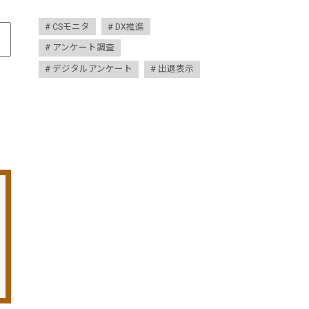
CSモニタ
DX推進
アンケート調査
デジタルアンケート
出退表示