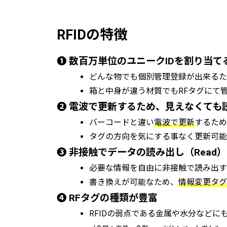
RFIDの特徴
➊ 数百万単位のユニークIDを割り当て
どんな物でも個別管理登録が出来るた
箱と中身が違う材質でもRFタグにて
➋ 電波で更新するため、見えなくても
バーコードと違い
電波で更新
するため
タグの方向を気にする事なく更新可能
➌ 非接触でデータの読み出し（Read）
必要な情報を自由に非接触で読み出す
書き換えが可能なため、
情報変更タグ
➍ RFタグの種類が豊富
RFIDの弱点である金属や水分などに