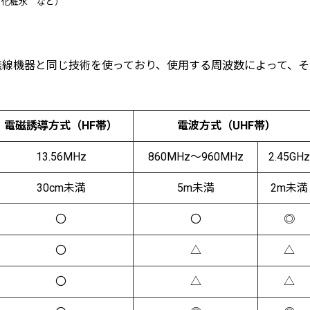
化粧水 など）
無線機器と同じ技術を使っており、使用する周波数によって、そ
電磁誘導方式（HF帯）
電波方式（UHF帯）
13.56MHz
860MHz～960MHz
2.45GHz
30cm未満
5m未満
2m未満
〇
〇
◎
〇
△
△
〇
△
△