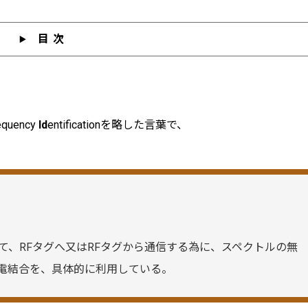
目次
equency
Id
entificationを略した言葉で、
って、RFタグへ又はRFタグから通信する為に、スペクトルの無
電結合を、具体的に利用している。